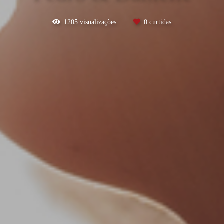
1205
visualizações
0
curtidas